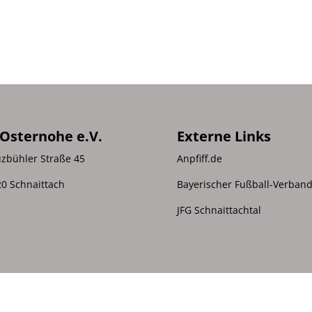
 Osternohe e.V.
Externe Links
zbühler Straße 45
Anpfiff.de
0 Schnaittach
Bayerischer Fußball-Verban
JFG Schnaittachtal