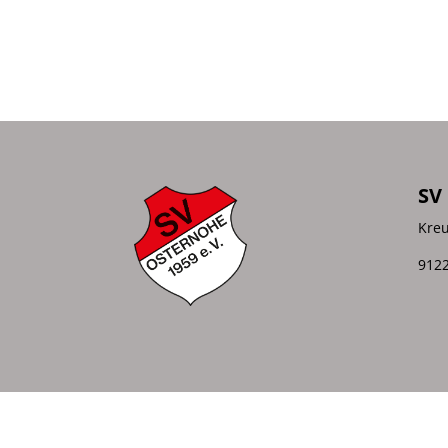
SV
Kreu
9122