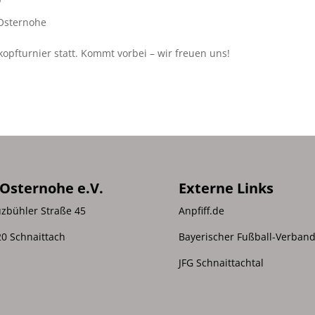
Osternohe
kopfturnier statt. Kommt vorbei – wir freuen uns!
 Osternohe e.V.
Externe Links
zbühler Straße 45
Anpfiff.de
0 Schnaittach
Bayerischer Fußball-Verban
JFG Schnaittachtal